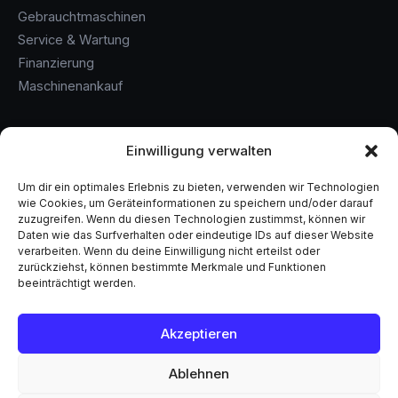
Gebrauchtmaschinen
Service & Wartung
Finanzierung
Maschinenankauf
KONTAKT
Einwilligung verwalten
+49 (0) 6146 / 60 860 - 0
Um dir ein optimales Erlebnis zu bieten, verwenden wir Technologien
info@samstag-maschinen.de
wie Cookies, um Geräteinformationen zu speichern und/oder darauf
Flörsheim am Main
zuzugreifen. Wenn du diesen Technologien zustimmst, können wir
Daten wie das Surfverhalten oder eindeutige IDs auf dieser Website
Solingen
verarbeiten. Wenn du deine Einwilligung nicht erteilst oder
zurückziehst, können bestimmte Merkmale und Funktionen
beeinträchtigt werden.
© 2026 Samstag Maschinentechnik GmbH. Alle Rechte
Akzeptieren
vorbehalten.
Impressum
Datenschutz
AGB
Ablehnen