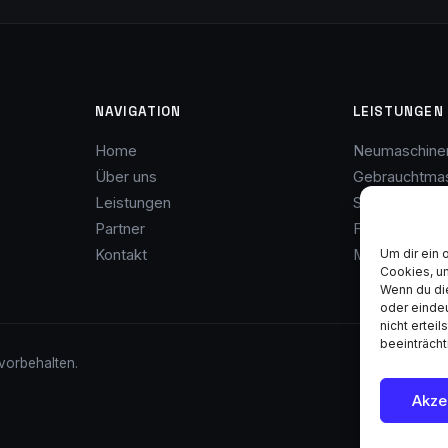
NAVIGATION
LEISTUNGEN
Home
Neumaschine
Über uns
Gebrauchtma
Leistungen
Service & Wa
Partner
Finanzierung
Um dir ein 
Kontakt
Maschinenank
Cookies, u
Wenn du di
oder eindeu
nicht ertei
beeinträcht
vorbehalten.
Akze