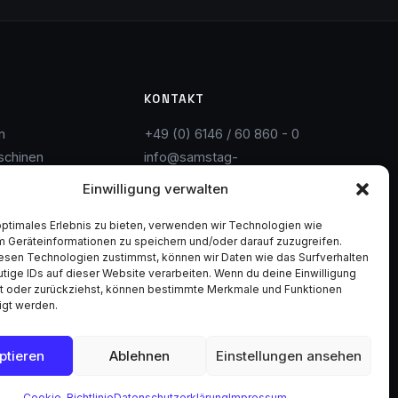
KONTAKT
n
+49 (0) 6146 / 60 860 - 0
schinen
info@samstag-
rtung
maschinen.de
Einwilligung verwalten
Flörsheim am Main
optimales Erlebnis zu bieten, verwenden wir Technologien wie
auf
Solingen
m Geräteinformationen zu speichern und/oder darauf zuzugreifen.
esen Technologien zustimmst, können wir Daten wie das Surfverhalten
tige IDs auf dieser Website verarbeiten. Wenn du deine Einwilligung
lst oder zurückziehst, können bestimmte Merkmale und Funktionen
igt werden.
Impressum
Datenschutz
AGB
ptieren
Ablehnen
Einstellungen ansehen
Cookie-Richtlinie
Datenschutzerklärung
Impressum